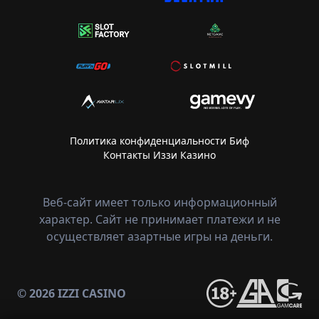
Политика конфиденциальности Биф
Контакты Иззи Казино
Веб-сайт имеет только информационный
характер. Сайт не принимает платежи и не
осуществляет азартные игры на деньги.
© 2026 IZZI CASINO