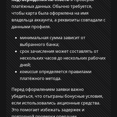
платёжных данных. Обычно требуется,
чтобы карта была оформлена на имя
владельца аккаунта, а реквизиты совпадали с
данными профиля.
минимальная сумма зависит от
выбранного банка;
срок зачисления может составлять от
нескольких часов до нескольких рабочих
дней;
комиссия
определяется правилами
платёжного метода.
Перед оформлением заявки важно
убедиться, что отыграны бонусные условия,
если использовались акционные средства.
Это помогает избежать задержек и
повторной проверки операции.